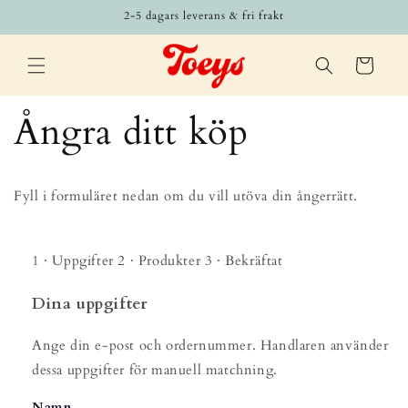
vidare
2-5 dagars leverans & fri frakt
till
innehåll
Varukorg
Ångra ditt köp
Fyll i formuläret nedan om du vill utöva din ångerrätt.